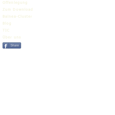
Offenlegung
Zum Download
Balnea-Cluster
Blog
TIC
Über uns
Share