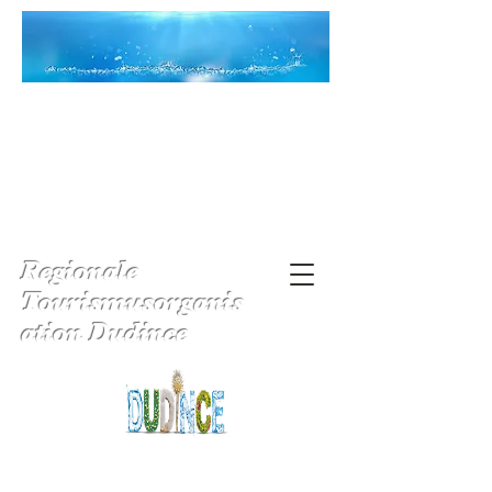
Regionale
Tourismusorganis
ation Dudince