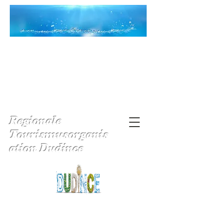
Regionale
Tourismusorganis
ation Dudince