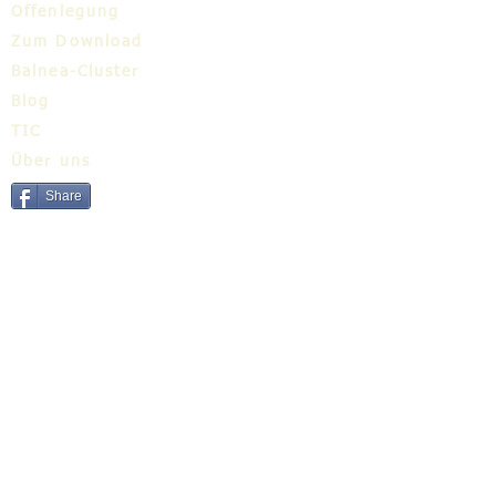
Offenlegung
Zum Download
Balnea-Cluster
Blog
TIC
Über uns
Share