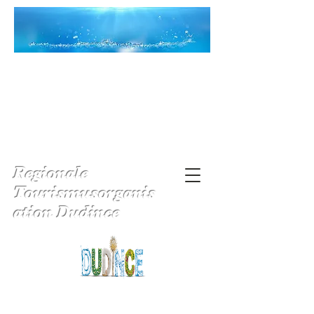
Regionale
Tourismusorganis
ation Dudince