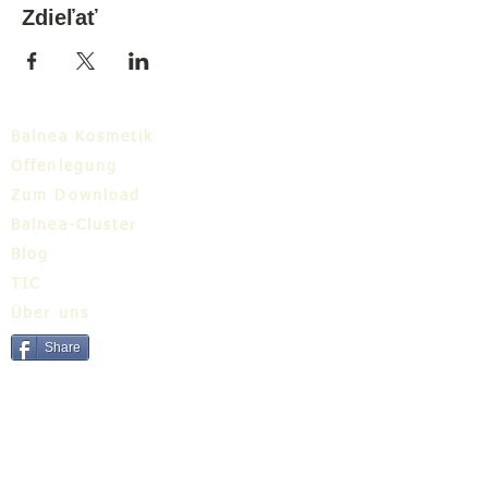
Zdieľať
Balnea Kosmetik
Offenlegung
Zum Download
Balnea-Cluster
Blog
TIC
Über uns
Share