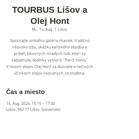
TOURBUS Lišov a
Olej Hont
Mi., 14. Aug.
  |  
Lišov
Spoznajte unikátnu galériu masiek, tradičnú
lišovskú izbu, ukážku keltského obydlia a
príbeh šikovných mladých ľudí, ktorí zo
zabudnutej dedinky vytvorili “Paríž hontu”.
V lisovni olejov Olej Hont sa dozviete o liečivých
účinkoch olejov lisovaných za studena.
Čas a miesto
14. Aug. 2024, 15:15 – 17:30
Lišov, 962 71 Lišov, Slovensko