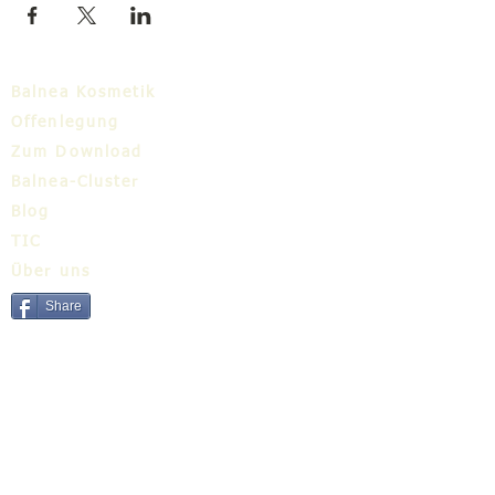
Balnea Kosmetik
Offenlegung
Zum Download
Balnea-Cluster
Blog
TIC
Über uns
Share