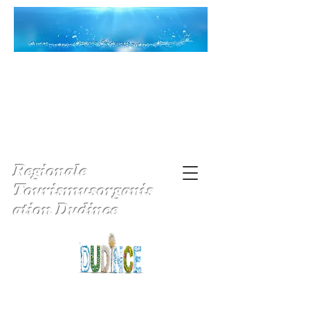
Regionale
Tourismusorganis
ation Dudince