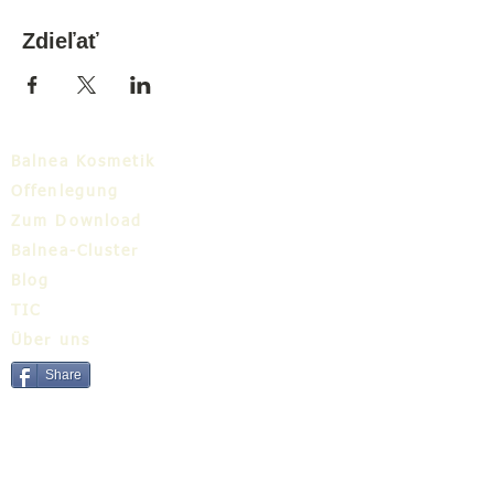
Zdieľať
Balnea Kosmetik
Offenlegung
Zum Download
Balnea-Cluster
Blog
TIC
Über uns
Share