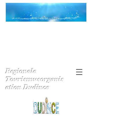
Regionale
Tourismusorganis
ation Dudince