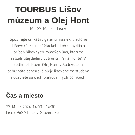
TOURBUS Lišov
múzeum a Olej Hont
Mi., 27. März
  |  
Lišov
Spoznajte unikátnu galériu masiek, tradičnú
Lišovskú izbu, ukážku keltského obydlia a
príbeh šikovných mladých ľudí, ktorí zo
zabudnutej dediny vytvorili „Paríž Hontu". V
rodinnej lisovni Olej Hont v Súdovciach
ochutnáte panenské oleje lisované za studena
a dozviete sa o ich blahodarných účinkoch.
Čas a miesto
27. März 2024, 14:00 – 16:30
Lišov, 962 71 Lišov, Slovensko