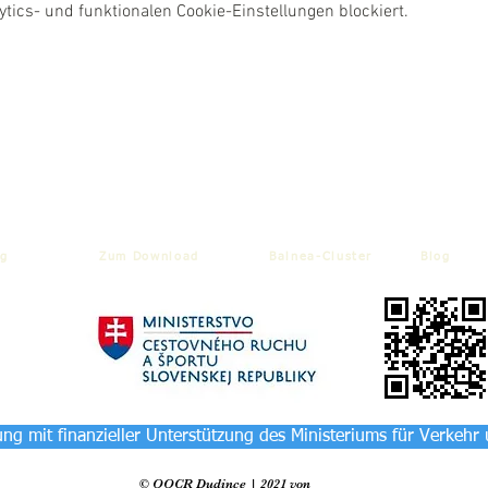
ics- und funktionalen Cookie-Einstellungen blockiert.
g
Zum Download
Balnea-Cluster
Blog
ng mit finanzieller Unterstützung des Ministeriums für Verkehr
© OOCR Dudince | 2021 von