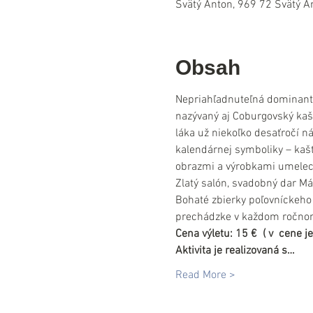
Svätý Anton, 969 72 Svätý A
Obsah
Nepriahľadnuteľná dominanta
nazývaný aj Coburgovský kašti
láka už niekoľko desaťročí n
kalendárnej symboliky – kašt
obrazmi a výrobkami umelecké
Zlatý salón, svadobný dar Má
Bohaté zbierky poľovníckeho 
prechádzke v každom ročnom
Cena výletu: 15 €  ( v  cene 
Aktivita je realizovaná s…
Read More >