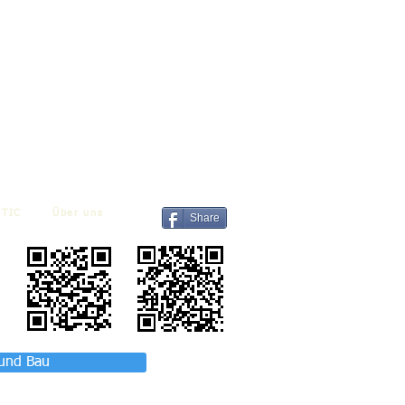
TIC
Über uns
Share
 und Bau