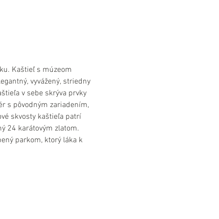
sku. Kaštieľ s múzeom 
egantný, vyvážený, striedny 
štieľa v sebe skrýva prvky 
riér s pôvodným zariadením, 
é skvosty kaštieľa patrí 
ený 24 karátovým zlatom. 
pený parkom, ktorý láka k 