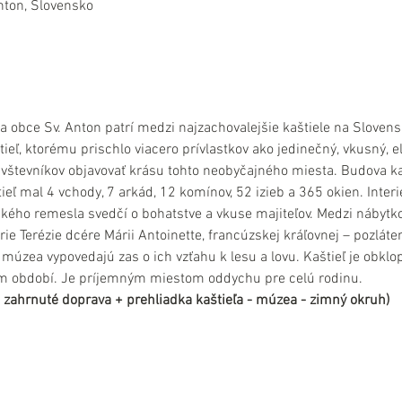
nton, Slovensko
 obce Sv. Anton patrí medzi najzachovalejšie kaštiele na Sloven
eľ, ktorému prischlo viacero prívlastkov ako jedinečný, vkusný, el
ávštevníkov objavovať krásu tohto neobyčajného miesta. Budova ka
ieľ mal 4 vchody, 7 arkád, 12 komínov, 52 izieb a 365 okien. Inte
ho remesla svedčí o bohatstve a vkuse majiteľov. Medzi nábytkov
rie Terézie dcére Márii Antoinette, francúzskej kráľovnej – pozlát
múzea vypovedajú zas o ich vzťahu k lesu a lovu. Kaštieľ je obklo
 období. Je príjemným miestom oddychu pre celú rodinu.
je zahrnuté doprava + prehliadka kaštieľa - múzea - zimný okruh)