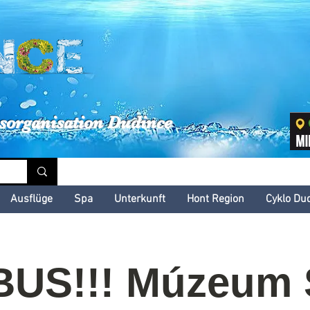
inské kultúrne leto
sorganisation Dudince
Ausflüge
Spa
Unterkunft
Hont Region
Cyklo Du
US!!! Múzeum