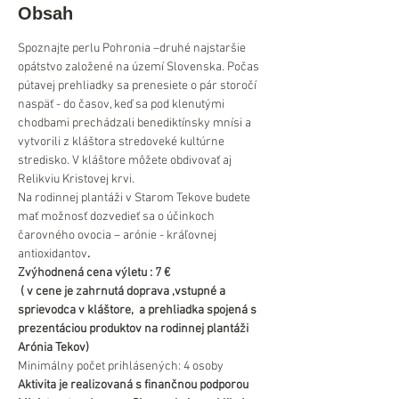
Obsah
Spoznajte perlu Pohronia –druhé najstaršie 
opátstvo založené na území Slovenska. Počas 
pútavej prehliadky sa prenesiete o pár storočí 
naspäť - do časov, keď sa pod klenutými 
chodbami prechádzali benediktínsky mnísi a 
vytvorili z kláštora stredoveké kultúrne 
stredisko. V kláštore môžete obdivovať aj 
Relikviu Kristovej krvi.
Na rodinnej plantáži v Starom Tekove budete 
mať možnosť dozvedieť sa o účinkoch 
čarovného ovocia – arónie - kráľovnej 
antioxidantov
.
Zvýhodnená cena výletu : 7 €
 ( v cene je zahrnutá doprava ,vstupné a 
sprievodca v kláštore,  a prehliadka spojená s 
prezentáciou produktov na rodinnej plantáži 
Arónia Tekov)
Minimálny počet prihlásených: 4 osoby
Aktivita je realizovaná s finančnou podporou 