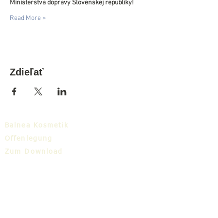
Ministerstva dopravy Slovenskej republiky!
Read More >
Zdieľať
Balnea Kosmetik
Offenlegung
Zum Download
Balnea-Cluster
Blog
TIC
Über uns