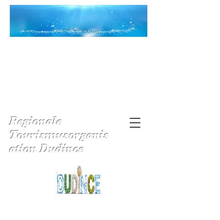
Regionale
Tourismusorganis
ation Dudince