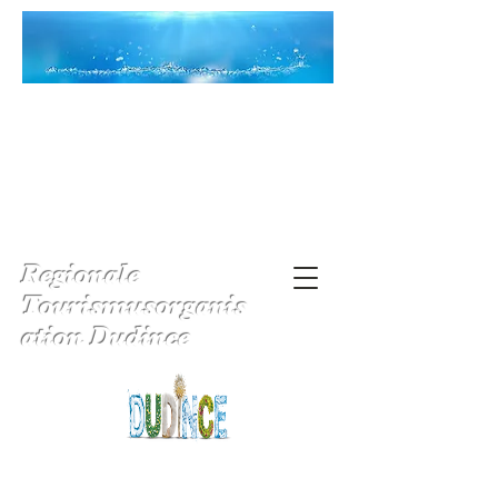
Regionale
Tourismusorganis
ation Dudince