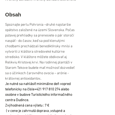
Obsah
Spoznajte perlu Pohronia –druhé najstaršie 
opátstvo založené na území Slovenska. Počas 
pútavej prehliadky sa prenesiete o pár storočí 
naspäť - do časov, keď sa pod klenutými 
chodbami prechádzali benediktínsky mnísi a 
vytvorili z kláštora stredoveké kultúrne 
stredisko. V kláštore môžete obdivovať aj 
Relikviu Kristovej krvi. Na rodinnej plantáži v 
Starom Tekove budete mať možnosť dozvedieť 
sa o účinkoch čarovného ovocia – arónie - 
kráľovnej antioxidantov
.
Je nutné sa nahlásiť minimálne deň vopred 
telefonicky na čísle+421 917 810 274 alebo 
osobne v budove Turistického informačného 
centra Dudince.
Zvýhodnená cena výletu : 7 €
 ( v cene je zahrnutá doprava ,vstupné a 