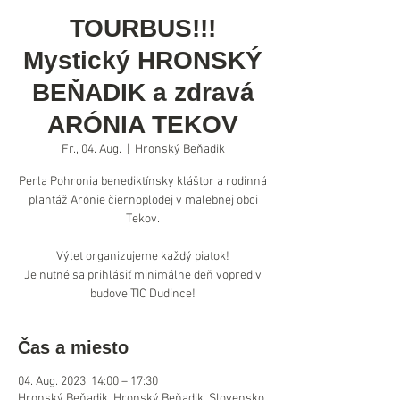
TOURBUS!!!
Mystický HRONSKÝ
BEŇADIK a zdravá
ARÓNIA TEKOV
Fr., 04. Aug.
  |  
Hronský Beňadik
Perla Pohronia benediktínsky kláštor a rodinná
plantáž Arónie čiernoplodej v malebnej obci
Tekov.
Výlet organizujeme každý piatok!
Je nutné sa prihlásiť minimálne deň vopred v
budove TIC Dudince!
Čas a miesto
04. Aug. 2023, 14:00 – 17:30
Hronský Beňadik, Hronský Beňadik, Slovensko