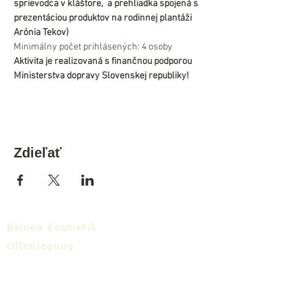
sprievodca v kláštore,  a prehliadka spojená s 
prezentáciou produktov na rodinnej plantáži 
Arónia Tekov)
Minimálny počet prihlásených: 4 osoby
Aktivita je realizovaná s finančnou podporou 
Ministerstva dopravy Slovenskej republiky!
Zdieľať
Balnea Kosmetik
Offenlegung
Zum Download
Balnea-Cluster
Blog