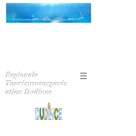
Regionale
Tourismusorganis
ation Dudince