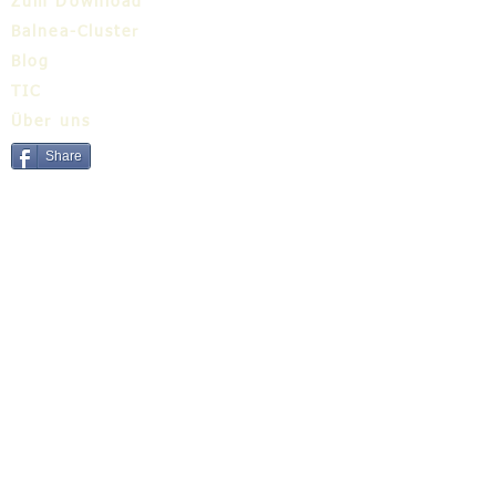
Zum Download
Balnea-Cluster
Blog
TIC
Über uns
Share