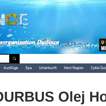
inské kultúrne leto
sorganisation Dudince
Ausflüge
Spa
Unterkunft
Hont Region
Cyklo Du
OURBUS Olej Ho