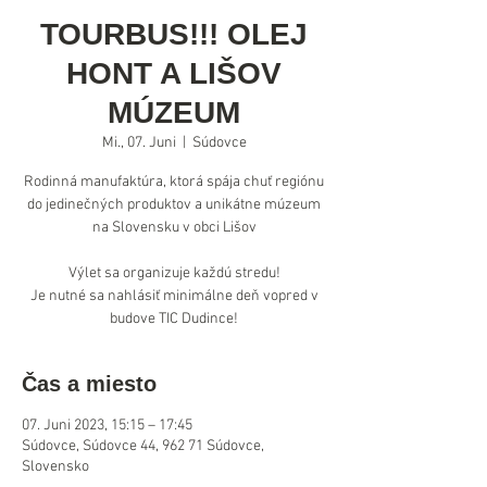
TOURBUS!!! OLEJ
HONT A LIŠOV
MÚZEUM
Mi., 07. Juni
  |  
Súdovce
Rodinná manufaktúra, ktorá spája chuť regiónu
do jedinečných produktov a unikátne múzeum
na Slovensku v obci Lišov
Výlet sa organizuje každú stredu!
Je nutné sa nahlásiť minimálne deň vopred v
budove TIC Dudince!
Čas a miesto
07. Juni 2023, 15:15 – 17:45
Súdovce, Súdovce 44, 962 71 Súdovce,
Slovensko