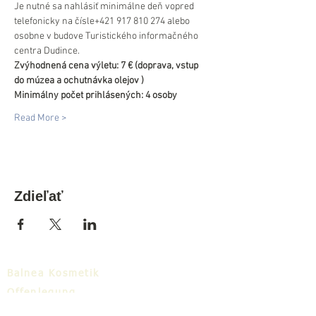
Je nutné sa nahlásiť minimálne deň vopred 
telefonicky na čísle+421 917 810 274 alebo 
osobne v budove Turistického informačného 
centra Dudince.
Zvýhodnená cena výletu: 7 € (doprava, vstup 
do múzea a ochutnávka olejov )
Minimálny počet prihlásených: 4 osoby
Read More >
Zdieľať
Balnea Kosmetik
Offenlegung
Zum Download