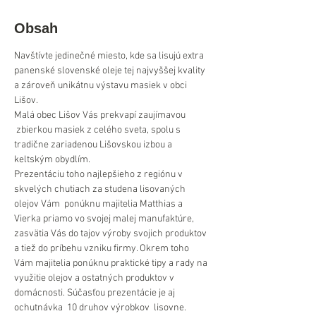
Obsah
Navštívte jedinečné miesto, kde sa lisujú extra 
panenské slovenské oleje tej najvyššej kvality 
a zároveň unikátnu výstavu masiek v obci 
Lišov.
Malá obec Lišov Vás prekvapí zaujímavou 
 zbierkou masiek z celého sveta, spolu s 
tradične zariadenou Lišovskou izbou a 
keltským obydlím.
Prezentáciu toho najlepšieho z regiónu v 
skvelých chutiach za studena lisovaných 
olejov Vám  ponúknu majitelia Matthias a 
Vierka priamo vo svojej malej manufaktúre, 
zasvätia Vás do tajov výroby svojich produktov 
a tiež do príbehu vzniku firmy. Okrem toho 
Vám majitelia ponúknu praktické tipy a rady na 
využitie olejov a ostatných produktov v 
domácnosti. Súčasťou prezentácie je aj 
ochutnávka  10 druhov výrobkov  lisovne.