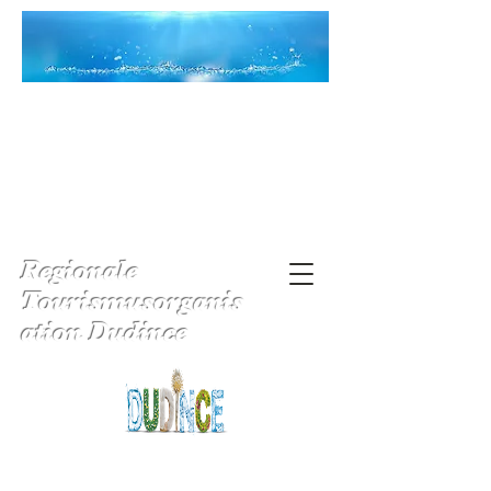
Regionale
Tourismusorganis
ation Dudince