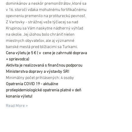
dominkánov a neskôr premonštrátov, ktoré sa 
v 16. storočí vďaka mohutnému fortifikačnému 
opevneniu premenilo na protitureckú pevnosť.
Z Vartovky - strážnej veže týčiacej sa nad 
Krupinou sa Vám naskytne nádherný výhľad 
na okolie. Jej úlohou bolo chrániť nielen 
miestnych obyvateľov, ale aj významné 
banské mestá pred blížiacimi sa Turkami.
Cena výletu je 5 € ( v  cene je zahrnuté doprava 
+ sprievodca)
Aktivita je realizovaná s finančnou podporou 
Ministerstva dopravy a výstavby SR!
Minimálny počet prihlásených: 4 osoby
Opatrenia COVID 19 - aktuálne 
protiepidemiologické opatrenia platné v deň 
konania výletu!
Read More >