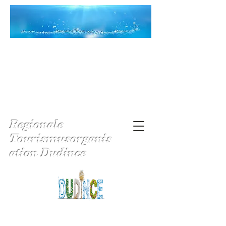
Regionale
Tourismusorganis
ation Dudince