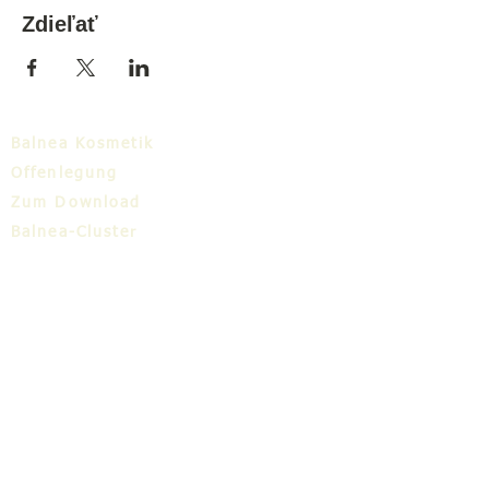
Zdieľať
Balnea Kosmetik
Offenlegung
Zum Download
Balnea-Cluster
Blog
TIC
Über uns
Share