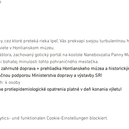
o
y, cez ktoré preteká rieka Ipeľ, Vás prekvapí svojou turbulentnou 
zviete v Hontianskom múzeu.
štora, zachovaný gotický portál na kostole Nanebovzatia Panny Má
 bohatej minulosti tohto pohraničného mestečka.
 je zahrnuté doprava + prehliadka Hontianskeho múzea a historick
nančnou podporou Ministerstva dopravy a výstavby SR!
h: 4 osoby
e protiepidemiologické opatrenia platné v deň konania výletu!
ics- und funktionalen Cookie-Einstellungen blockiert.