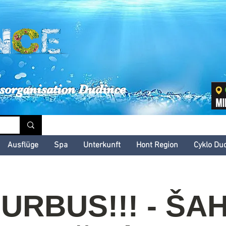
inské kultúrne leto
sorganisation Dudince
Ausflüge
Spa
Unterkunft
Hont Region
Cyklo Du
URBUS!!! - ŠAH