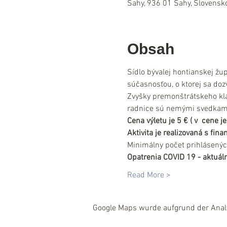
Šahy, 936 01 Šahy, Slovensk
Obsah
Sídlo bývalej hontianskej žup
súčasnosťou, o ktorej sa do
Zvyšky premonštrátskeho klá
radnice sú nemými svedkami
Cena výletu je 5 € ( v  cene
Aktivita je realizovaná s fi
Minimálny počet prihlásenýc
Opatrenia COVID 19 - aktuáln
Read More >
Google Maps wurde aufgrund der Analyt