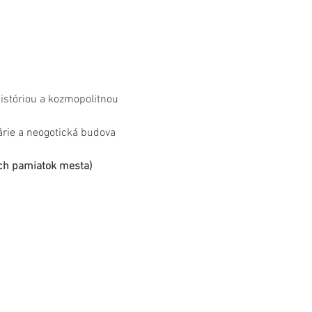
históriou a kozmopolitnou 
rie a neogotická budova 
ých pamiatok mesta)