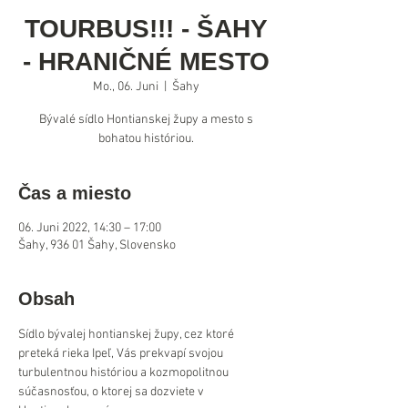
TOURBUS!!! - ŠAHY
- HRANIČNÉ MESTO
Mo., 06. Juni
  |  
Šahy
Bývalé sídlo Hontianskej župy a mesto s
bohatou históriou.
Čas a miesto
06. Juni 2022, 14:30 – 17:00
Šahy, 936 01 Šahy, Slovensko
Obsah
Sídlo bývalej hontianskej župy, cez ktoré 
preteká rieka Ipeľ, Vás prekvapí svojou 
turbulentnou históriou a kozmopolitnou 
súčasnosťou, o ktorej sa dozviete v 