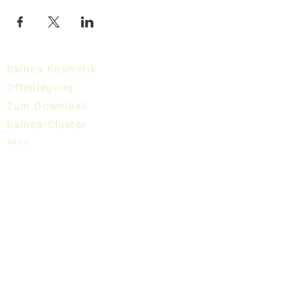
Balnea Kosmetik
Offenlegung
Zum Download
Balnea-Cluster
Blog
TIC
Über uns
Share