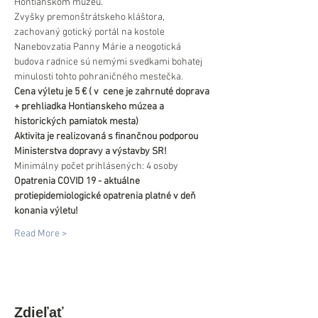
Hontianskom múzeu.
Zvyšky premonštrátskeho kláštora, 
zachovaný gotický portál na kostole 
Nanebovzatia Panny Márie a neogotická 
budova radnice sú nemými svedkami bohatej 
minulosti tohto pohraničného mestečka.
Cena výletu je 5 € ( v  cene je zahrnuté doprava 
+ prehliadka Hontianskeho múzea a 
historických pamiatok mesta)
Aktivita je realizovaná s finančnou podporou 
Ministerstva dopravy a výstavby SR!
Minimálny počet prihlásených: 4 osoby
Opatrenia COVID 19 - aktuálne 
protiepidemiologické opatrenia platné v deň 
konania výletu!
Read More >
Zdieľať