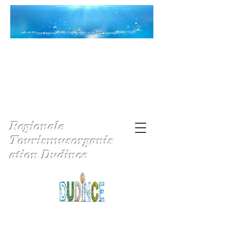
Regionale
Tourismusorganis
ation Dudince