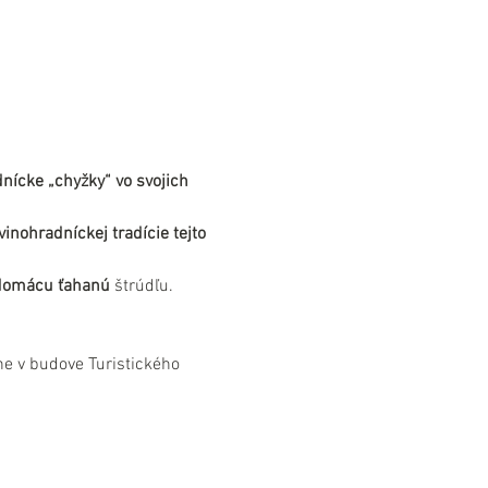
nícke „chyžky“ vo svojich 
inohradníckej tradície tejto 
 domácu ťahanú
 štrúdľu.
e v budove Turistického 