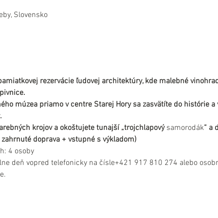
eby, Slovensko
pamiatkovej rezervácie ľudovej architektúry, kde malebné vinohrad
pivnice.
ho múzea priamo v centre Starej Hory sa zasvätíte do histórie a v
.
rebných krojov a okoštujete tunajší „trojchlapový 
samorodák
“ a
 je zahrnuté doprava + vstupné s výkladom)
h: 4 osoby
lne deň vopred telefonicky na čísle+421 917 810 274 alebo osobn
e.