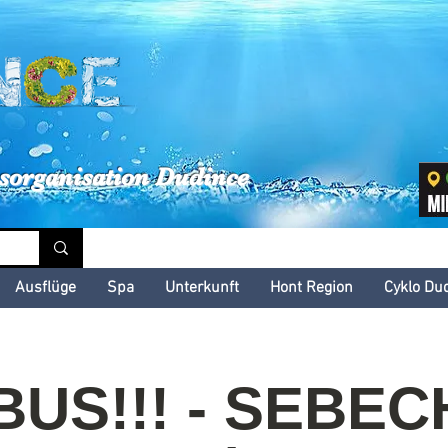
inské kultúrne leto
sorganisation Dudince
Ausflüge
Spa
Unterkunft
Hont Region
Cyklo Du
US!!! - SEBE