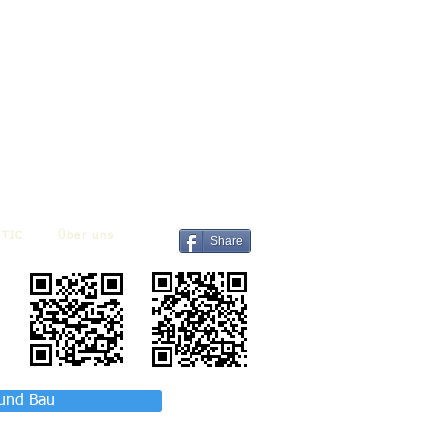
TIC
Über uns
Share
 und Bau