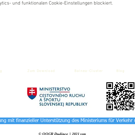
ics- und funktionalen Cookie-Einstellungen blockiert.
g
Zum Download
Balnea-Cluster
Blog
ng mit finanzieller Unterstützung des Ministeriums für Verkehr
© OOCR Dudince | 2021 von