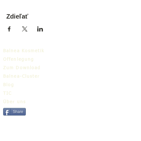
Zdieľať
Balnea Kosmetik
Offenlegung
Zum Download
Balnea-Cluster
Blog
TIC
Über uns
Share