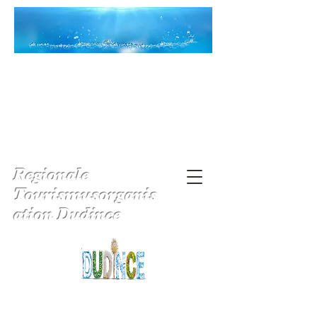
Regionale
Tourismusorganis
ation Dudince