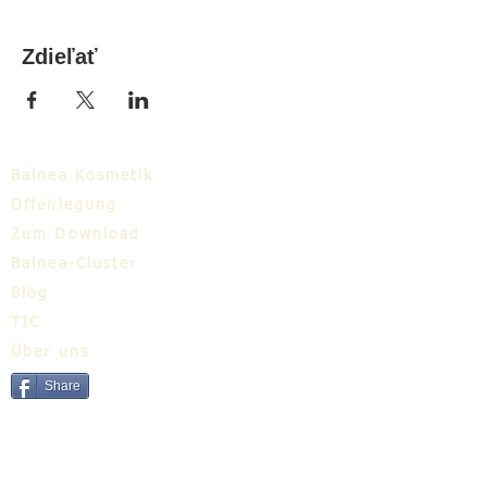
Zdieľať
Balnea Kosmetik
Offenlegung
Zum Download
Balnea-Cluster
Blog
TIC
Über uns
Share