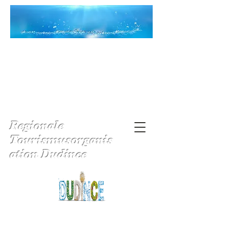
Regionale
Tourismusorganis
ation Dudince