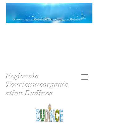
Regionale
Tourismusorganis
ation Dudince