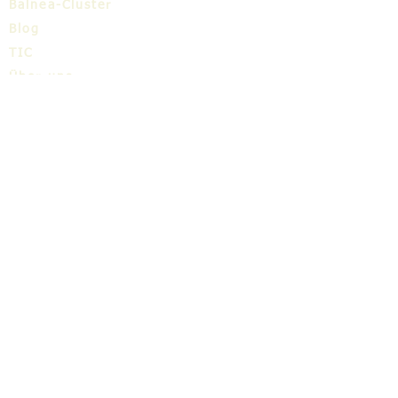
Balnea-Cluster
Blog
TIC
Über uns
Share