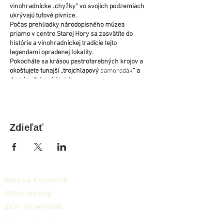
vinohradnícke „chyžky“ vo svojich podzemiach
ukrývajú tufové pivnice.
Počas prehliadky národopisného múzea
priamo v centre Starej Hory sa zasvätíte do
histórie a vinohradníckej tradície tejto
legendami opradenej lokality.
Pokocháte sa krásou pestrofarebných krojov a
okoštujete tunajší „trojchlapový
samorodák
“ a
domácu ťahanú
štrúdľu.
Cena výletu je 5 € ( v cene je zahrnuté doprava
+ vstupné s výkladom)
Zdieľať
Minimálny počet prihlásených: 4 osoby
Je nutné sa nahlásiť minimálne deň vopred
telefonicky na čísle+421 917 810 274 alebo
osobne v budove Turistického informačného
centra Dudince.
Balnea Kosmetik
Offenlegung
Aktivita je realizovaná s finančnou podporou
Ministerstva dopravy a výstavby SR!
Zum Download