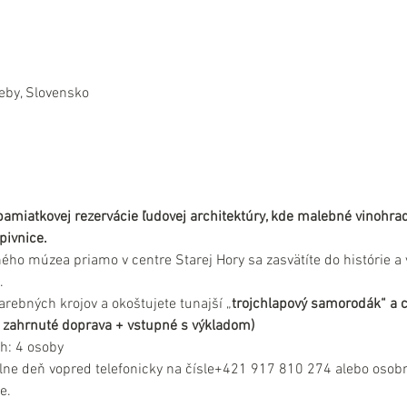
eby, Slovensko
pamiatkovej rezervácie ľudovej architektúry, kde malebné vinohrad
pivnice.
ho múzea priamo v centre Starej Hory sa zasvätíte do histórie a v
.
rebných krojov a okoštujete tunajší „
trojchlapový samorodák“ a 
 je zahrnuté doprava + vstupné s výkladom)
h: 4 osoby
lne deň vopred telefonicky na čísle+421 917 810 274 alebo osobn
e.