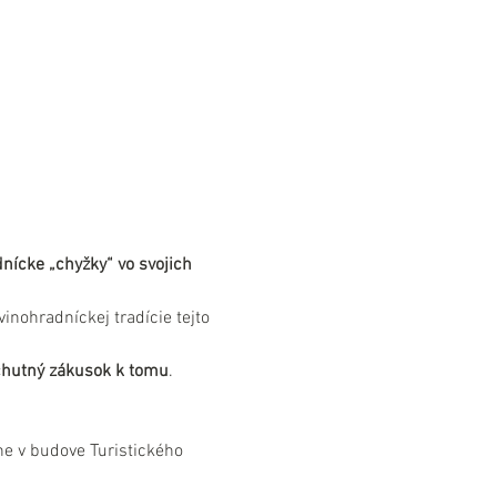
nícke „chyžky“ vo svojich 
inohradníckej tradície tejto 
chutný zákusok k tomu
.
e v budove Turistického 