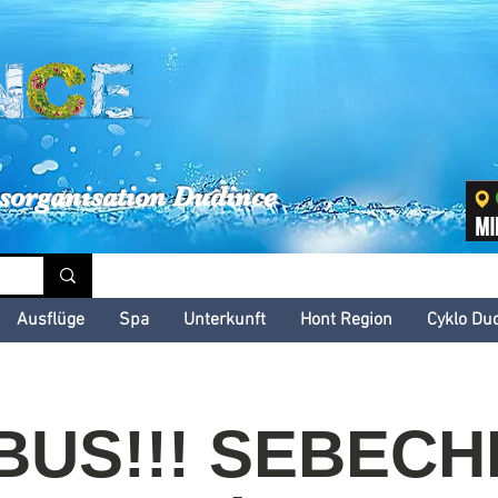
inské kultúrne leto
sorganisation Dudince
Ausflüge
Spa
Unterkunft
Hont Region
Cyklo Du
US!!! SEBECH