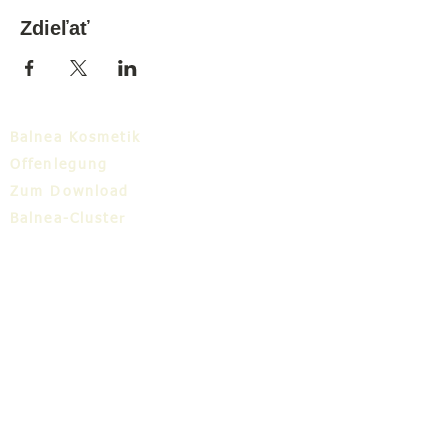
Zdieľať
Balnea Kosmetik
Offenlegung
Zum Download
Balnea-Cluster
Blog
TIC
Über uns
Share