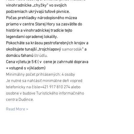
vinohradnícke „chyžky“ vo svojich 
podzemiach ukrývajú tufové pivnice.
Počas prehliadky národopisného múzea 
priamo v centre Starej Hory sa zasvätíte do 
histórie a vinohradníckej tradície tejto 
legendami opradenej lokality.
Pokocháte sa krásou pestrofarebných krojov a 
okoštujete tunajší „trojchlapový 
samorodák
“ a 
domácu ťahanú
 štrúdľu.
Cena výletu je 5 € ( v  cene je zahrnuté doprava 
+ vstupné s výkladom)
Minimálny počet prihlásených: 4 osoby
Je nutné sa nahlásiť minimálne deň vopred 
telefonicky na čísle+421 917 810 274 alebo 
osobne v budove Turistického informačného 
centra Dudince.
Read More >