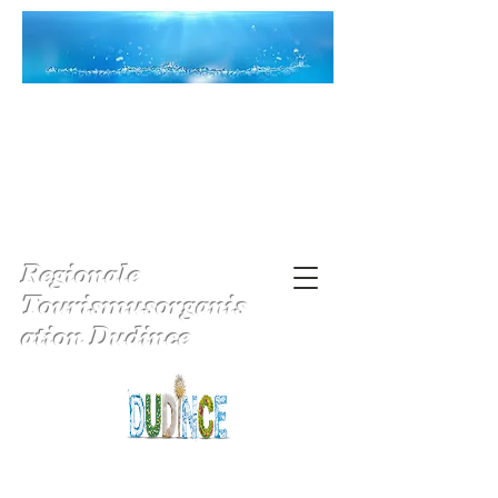
Regionale
Tourismusorganis
ation Dudince