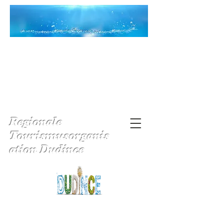
Regionale
Tourismusorganis
ation Dudince