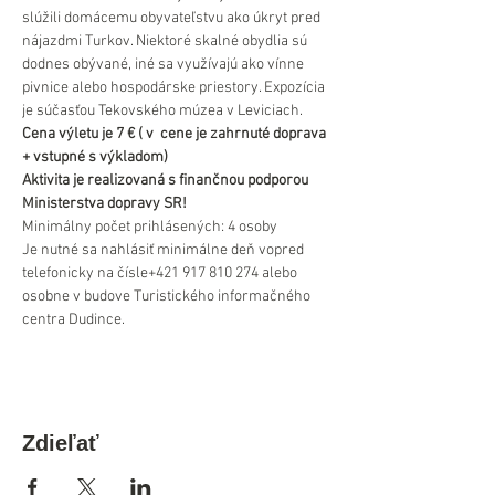
slúžili domácemu obyvateľstvu ako úkryt pred 
nájazdmi Turkov. Niektoré skalné obydlia sú 
dodnes obývané, iné sa využívajú ako vínne 
pivnice alebo hospodárske priestory. Expozícia 
je súčasťou Tekovského múzea v Leviciach.
Cena výletu je 7 € ( v  cene je zahrnuté doprava 
+ vstupné s výkladom)
Aktivita je realizovaná s finančnou podporou 
Ministerstva dopravy SR!
Minimálny počet prihlásených: 4 osoby
Je nutné sa nahlásiť minimálne deň vopred 
telefonicky na čísle+421 917 810 274 alebo 
osobne v budove Turistického informačného 
centra Dudince.
Zdieľať