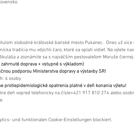
lovensko
 titulom slobodné kráľovské banské mesto Pukanec.  Dnes už síce 
ícka tradícia mu vdýchli čaro, ktoré sa oplatí vidieť. Na výlete nav
Mikuláša a zoznámite sa s najväčším pestovateľom Moruše čiernej
 je zahrnuté doprava + vstupné s výkladom)
nančnou podporou Ministerstva dopravy a výstavby SR!
h: 4 osoby
e protiepidemiologické opatrenia platné v deň konania výletu!
lne deň vopred telefonicky na čísle+421 917 810 274 alebo osobn
e.
ics- und funktionalen Cookie-Einstellungen blockiert.