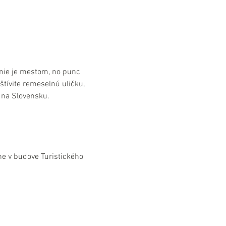
nie je mestom, no punc 
štívite remeselnú uličku, 
 na Slovensku.
e v budove Turistického 