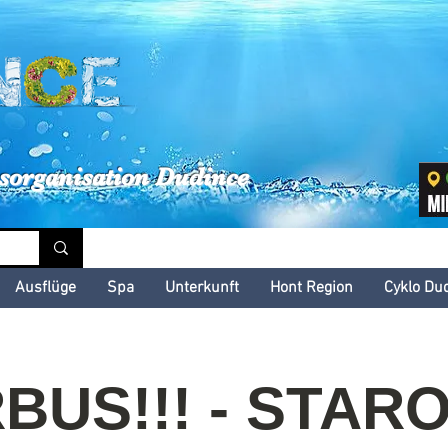
inské kultúrne leto
sorganisation Dudince
Ausflüge
Spa
Unterkunft
Hont Region
Cyklo Du
BUS!!! - STAR