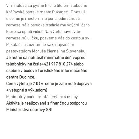
V minulosti sa pyšne hrdilo titulom slobodné 
kráľovské banské mesto Pukanec.  Dnes už 
síce nie je mestom, no punc jedinečnosti, 
remeselná a banícka tradícia mu vdýchli čaro, 
ktoré sa oplatí vidieť. Na výlete navštívite 
remeselnú uličku, pozveme Vás do kostola sv. 
Mikuláša a zoznámite sa s najväčším 
pestovateľom Moruše čiernej na Slovensku.
Je nutné sa nahlásiť minimálne deň vopred 
telefonicky na čísle+421 917 810 274 alebo 
osobne v budove Turistického informačného 
centra Dudince.
Cena výletu je 7 € ( v  cene je zahrnuté doprava 
+ vstupné s výkladom)
Minimálny počet prihlásených: 4 osoby
Aktivita je realizovaná s finančnou podporou 
Ministerstva dopravy SR!