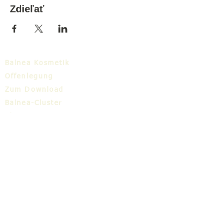
Zdieľať
Balnea Kosmetik
Offenlegung
Zum Download
Balnea-Cluster
Blog
TIC
Über uns
Share