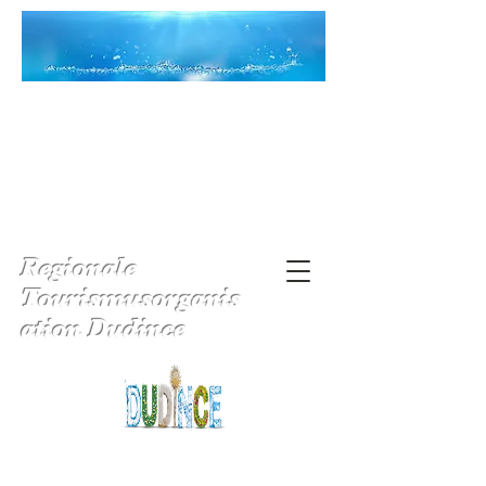
Regionale
Tourismusorganis
ation Dudince