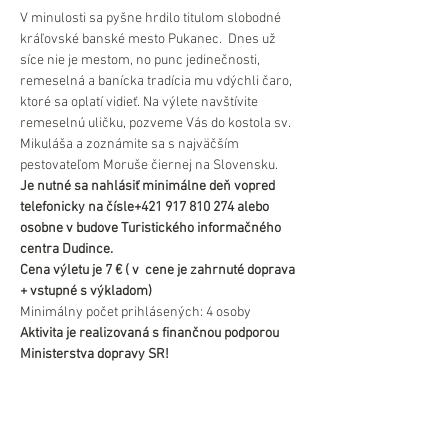
V minulosti sa pyšne hrdilo titulom slobodné 
kráľovské banské mesto Pukanec.  Dnes už 
síce nie je mestom, no punc jedinečnosti, 
remeselná a banícka tradícia mu vdýchli čaro, 
ktoré sa oplatí vidieť. Na výlete navštívite 
remeselnú uličku, pozveme Vás do kostola sv. 
Mikuláša a zoznámite sa s najväčším 
pestovateľom Moruše čiernej na Slovensku.
Je nutné sa nahlásiť minimálne deň vopred 
telefonicky na čísle+421 917 810 274 alebo 
osobne v budove Turistického informačného 
centra Dudince.
Cena výletu je 7 € ( v  cene je zahrnuté doprava 
+ vstupné s výkladom)
Minimálny počet prihlásených: 4 osoby
Aktivita je realizovaná s finančnou podporou 
Ministerstva dopravy SR!