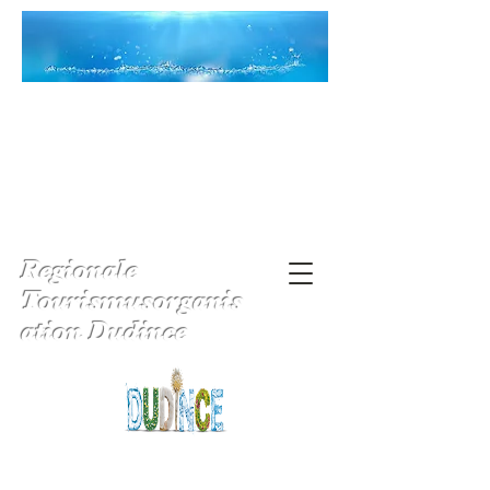
Regionale
Tourismusorganis
ation Dudince