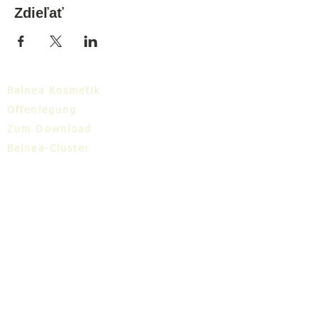
Zdieľať
Balnea Kosmetik
Offenlegung
Zum Download
Balnea-Cluster
Blog
TIC
Über uns
Share