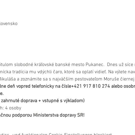
lovensko
 titulom slobodné kráľovské banské mesto Pukanec.  Dnes už síce 
ícka tradícia mu vdýchli čaro, ktoré sa oplatí vidieť. Na výlete nav
Mikuláša a zoznámite sa s najväčším pestovateľom Moruše čiernej
lne deň vopred telefonicky na čísle+421 917 810 274 alebo osobn
e.
 je zahrnuté doprava + vstupné s výkladom)
h: 4 osoby
nančnou podporou Ministerstva dopravy SR!