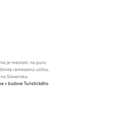
nie je mestom, no punc 
štívite remeselnú uličku, 
 na Slovensku.
e v budove Turistického 