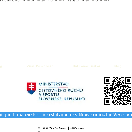
ics- und funktionalen Cookie-Einstellungen blockiert.
g
Zum Download
Balnea-Cluster
Blog
ng mit finanzieller Unterstützung des Ministeriums für Verkehr
© OOCR Dudince | 2021 von