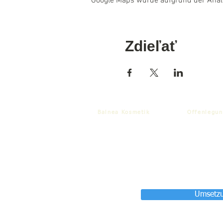
Google Maps wurde aufgrund der Analyt
Zdieľať
Balnea Kosmetik
Offenlegun
Umsetzu