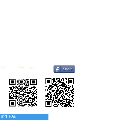
TIC
Über uns
Share
 und Bau