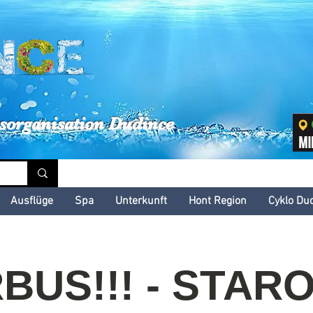
inské kultúrne leto
sorganisation Dudince
Ausflüge
Spa
Unterkunft
Hont Region
Cyklo Du
BUS!!! - STAR