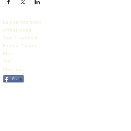
Balnea Kosmetik
Offenlegung
Zum Download
Balnea-Cluster
Blog
TIC
Über uns
Share