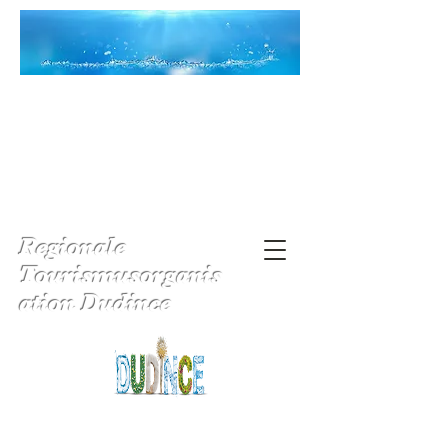
Regionale
Tourismusorganis
ation Dudince