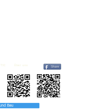
TIC
Über uns
Share
 und Bau