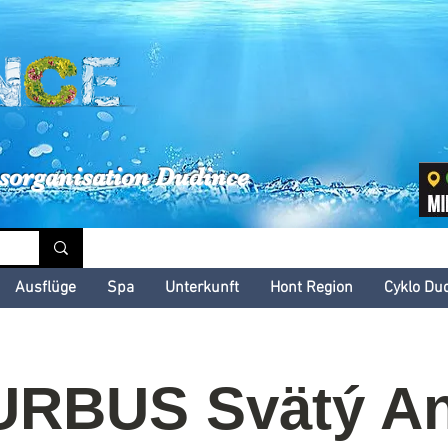
inské kultúrne leto
sorganisation Dudince
Ausflüge
Spa
Unterkunft
Hont Region
Cyklo Du
RBUS Svätý A