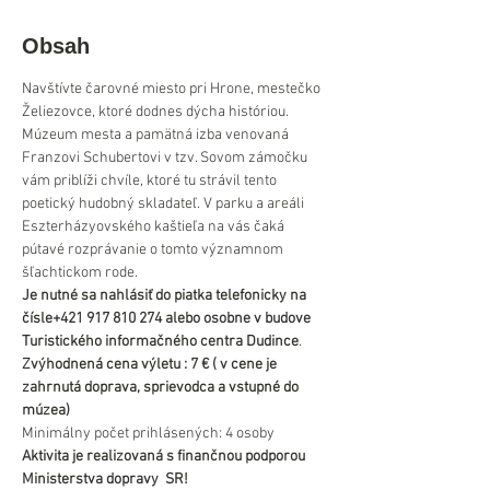
Obsah
Navštívte čarovné miesto pri Hrone, mestečko 
Želiezovce, ktoré dodnes dýcha históriou.
Múzeum mesta a pamätná izba venovaná 
Franzovi Schubertovi v tzv. Sovom zámočku 
vám priblíži chvíle, ktoré tu strávil tento 
poetický hudobný skladateľ. V parku a areáli 
Eszterházyovského kaštieľa na vás čaká 
pútavé rozprávanie o tomto významnom 
šľachtickom rode.
Je nutné sa nahlásiť do piatka telefonicky na 
čísle+421 917 810 274 alebo osobne v budove 
Turistického informačného centra Dudince
.
Zvýhodnená cena výletu : 7 € ( v cene je 
zahrnutá doprava, sprievodca a vstupné do 
múzea)
Minimálny počet prihlásených: 4 osoby
Aktivita je realizovaná s finančnou podporou 
Ministerstva dopravy  SR!