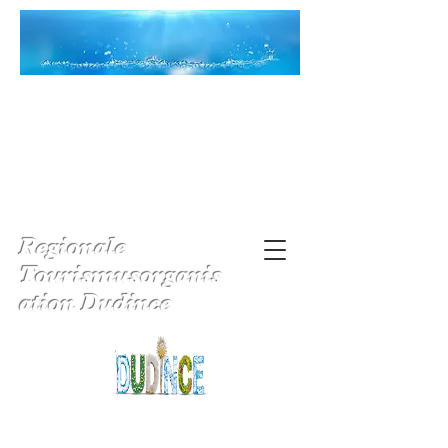
Regionale
Tourismusorganis
ation Dudince