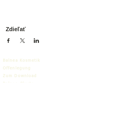
Zdieľať
Balnea Kosmetik
Offenlegung
Zum Download
Balnea-Cluster
Blog
TIC
Über uns
Share