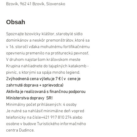
Bzovík, 962 41 Bzovík, Slovensko
Obsah
Spoznajte bzovícky kláštor, starobylé sídlo 
dominkánov a neskôr premonštrátov, ktoré sa 
v 16. storočí vďaka mohutnému fortifikačnému 
opevneniu premenilo na protitureckú pevnosť.
V druhom najstaršom kráľovskom meste 
Krupina nahliadnete do tajuplných katakomb - 
pivníc, s ktorými sa spája mnoho legiend.
Zvýhodnená cena výletu je 7 € ( v  cene je 
zahrnuté doprava + sprievodca)
Aktivita je realizovaná s finančnou podporou 
Ministerstva dopravy  SR!
Minimálny počet prihlásených: 4 osoby
Je nutné sa nahlásiť minimálne deň vopred 
telefonicky na čísle+421 917 810 274 alebo 
osobne v budove Turistického informačného 
centra Dudince.