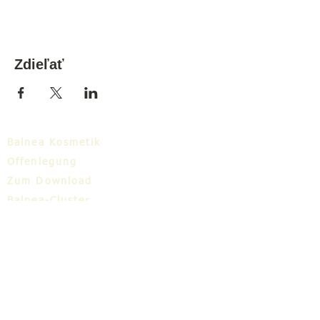
Zdieľať
Balnea Kosmetik
Offenlegung
Zum Download
Balnea-Cluster
Blog
TIC
Über uns
Share