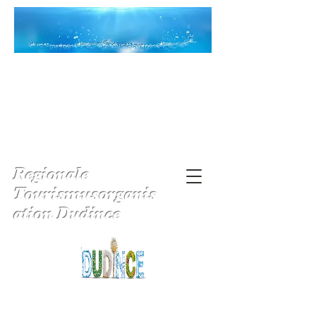
Regionale
Tourismusorganis
ation Dudince