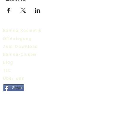
Balnea Kosmetik
Offenlegung
Zum Download
Balnea-Cluster
Blog
TIC
Über uns
Share