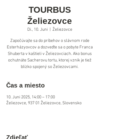
TOURBUS
Želiezovce
Di., 10. Juni
  |  
Želiezovce
Započúvajte sa do príbehov o slávnom rode
Esterházyovcov a dozveďte sa o pobyte Franca
Shuberta v kaštieli v Želiezovciach. Ako bonus
ochutnáte Sacherovu tortu, ktorej vznik je tiež
blízko spojený so Želiezovcami.
Čas a miesto
10. Juni 2025, 14:00 – 17:00
Želiezovce, 937 01 Želiezovce, Slovensko
Zdieľať