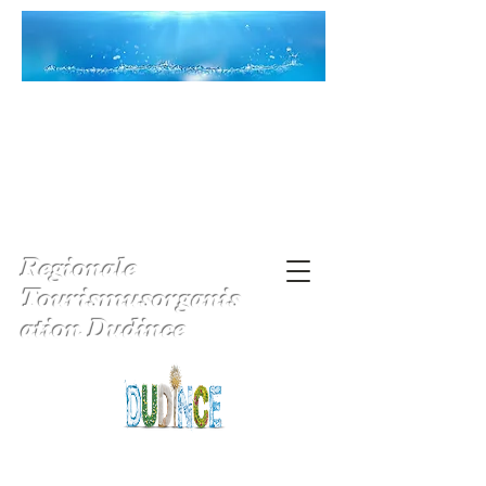
Regionale
Tourismusorganis
ation Dudince