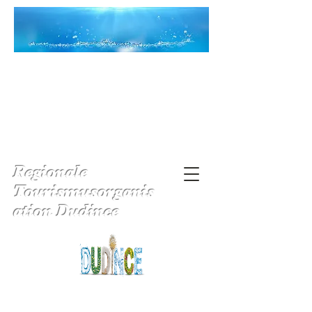
Regionale
Tourismusorganis
ation Dudince