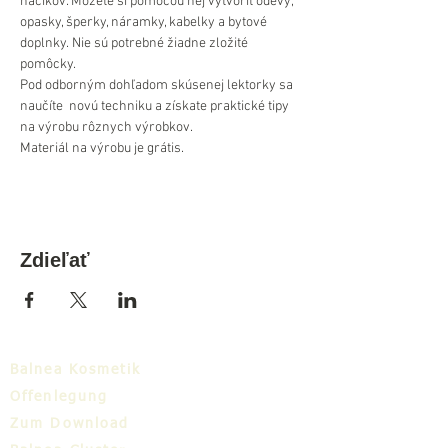
háčikov. Môžete si pomocou nej vytvoriť odevy, 
opasky, šperky, náramky, kabelky a bytové 
doplnky. Nie sú potrebné žiadne zložité 
pomôcky.
Pod odborným dohľadom skúsenej lektorky sa 
naučíte  novú techniku a získate praktické tipy 
na výrobu rôznych výrobkov.
Materiál na výrobu je grátis.
Zdieľať
Balnea Kosmetik
Offenlegung
Zum Download