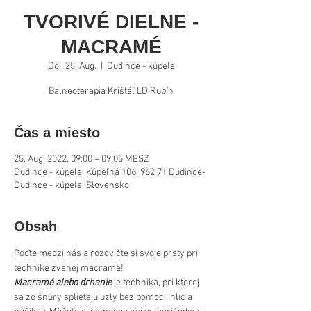
TVORIVÉ DIELNE -
MACRAMÉ
Do., 25. Aug.
  |  
Dudince - kúpele
Balneoterapia Krištáľ LD Rubín
Čas a miesto
25. Aug. 2022, 09:00 – 09:05 MESZ
Dudince - kúpele, Kúpeľná 106, 962 71 Dudince-
Dudince - kúpele, Slovensko
Obsah
Poďte medzi nás a rozcvičte si svoje prsty pri 
technike zvanej macramé!
Macramé alebo drhanie
je technika, pri ktorej 
sa zo šnúry splietajú uzly bez pomoci ihlíc a 