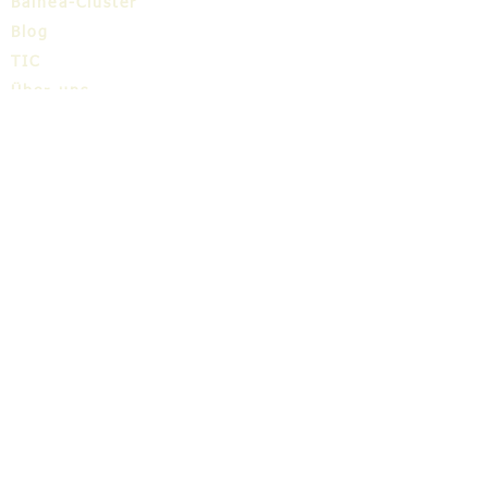
Balnea-Cluster
Blog
TIC
Über uns
Share