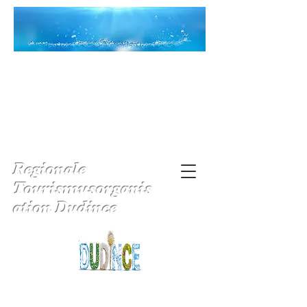
Regionale
Tourismusorganis
ation Dudince