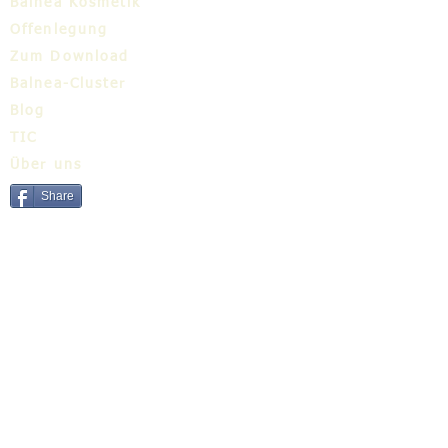
Balnea Kosmetik
Offenlegung
Zum Download
Balnea-Cluster
Blog
TIC
Über uns
Share