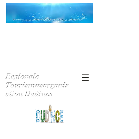
Regionale
Tourismusorganis
ation Dudince