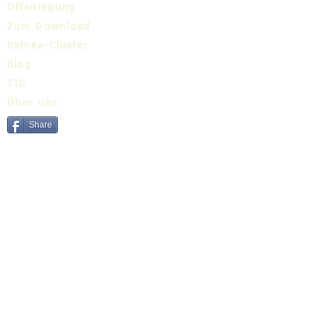
Offenlegung
Zum Download
Balnea-Cluster
Blog
TIC
Über uns
Share