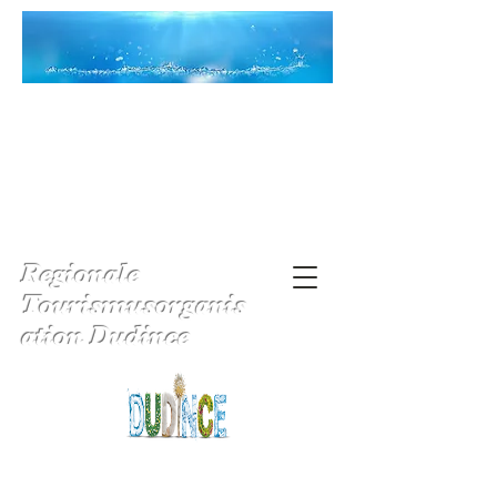
Regionale
Tourismusorganis
ation Dudince