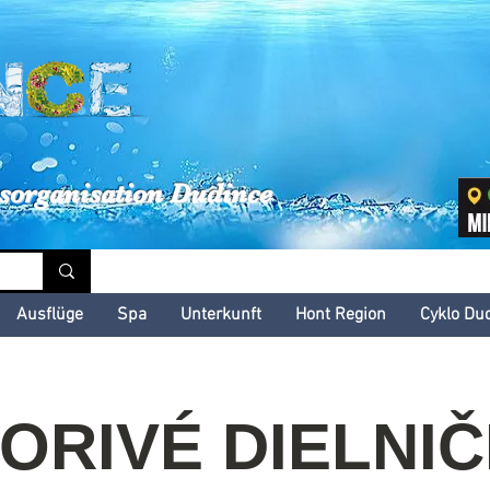
inské kultúrne leto
sorganisation Dudince
Ausflüge
Spa
Unterkunft
Hont Region
Cyklo Du
ORIVÉ DIELNI