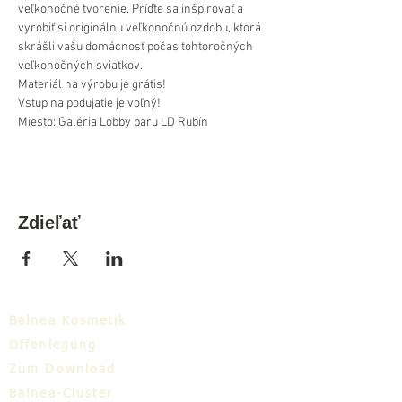
veľkonočné tvorenie. Príďte sa inšpirovať a 
vyrobiť si originálnu veľkonočnú ozdobu, ktorá 
skrášli vašu domácnosť počas tohtoročných 
veľkonočných sviatkov.
Materiál na výrobu je grátis!
Vstup na podujatie je voľný!
Miesto: Galéria Lobby baru LD Rubín
Zdieľať
Balnea Kosmetik
Offenlegung
Zum Download
Balnea-Cluster