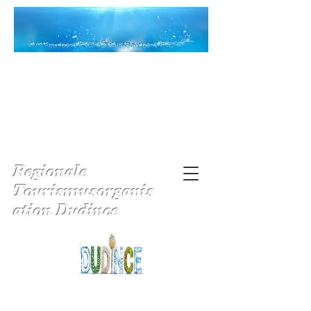
Regionale
Tourismusorganis
ation Dudince