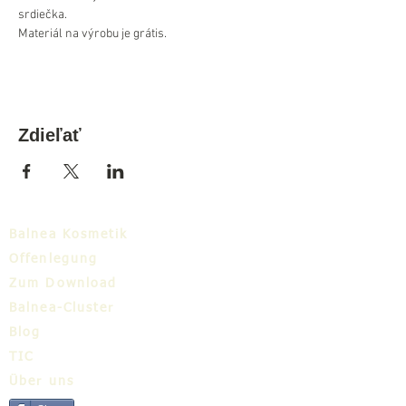
srdiečka. 
Materiál na výrobu je grátis.
Zdieľať
Balnea Kosmetik
Offenlegung
Zum Download
Balnea-Cluster
Blog
TIC
Über uns