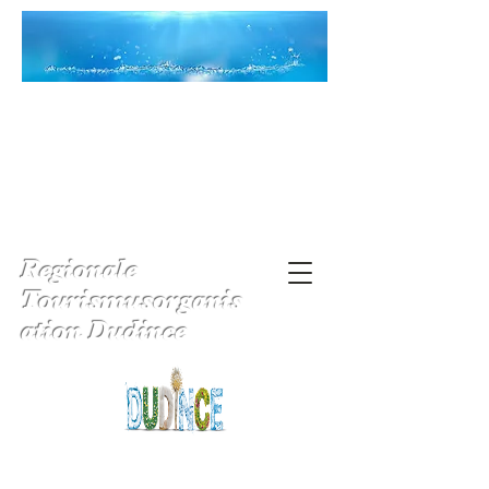
Regionale
Tourismusorganis
ation Dudince