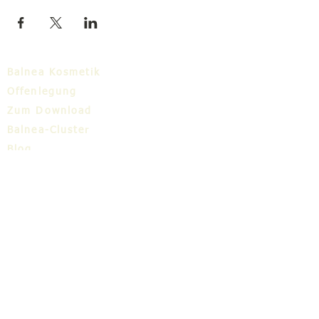
Balnea Kosmetik
Offenlegung
Zum Download
Balnea-Cluster
Blog
TIC
Über uns
Share