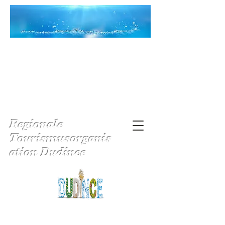
Regionale
Tourismusorganis
ation Dudince