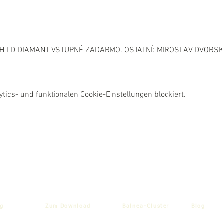
 LD DIAMANT VSTUPNÉ ZADARMO. OSTATNÍ: MIROSLAV DVORSKÝ
ics- und funktionalen Cookie-Einstellungen blockiert.
g
Zum Download
Balnea-Cluster
Blog