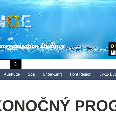
inské kultúrne leto
sorganisation Dudince
Ausflüge
Spa
Unterkunft
Hont Region
Cyklo Du
KONOČNÝ PRO