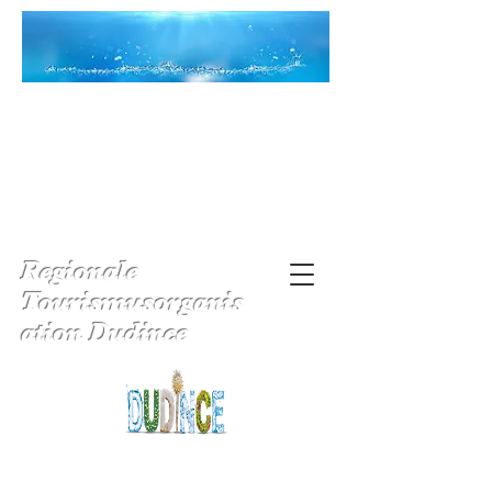
Regionale
Tourismusorganis
ation Dudince