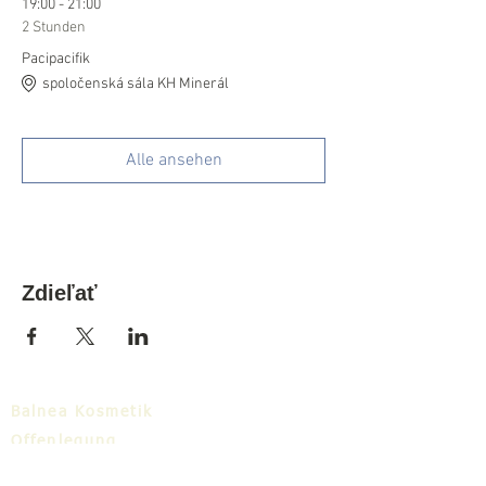
19:00 - 21:00
2 Stunden
Pacipacifik
spoločenská sála KH Minerál
Alle ansehen
Zdieľať
Balnea Kosmetik
Offenlegung
Zum Download