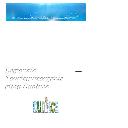
Regionale
Tourismusorganis
ation Dudince