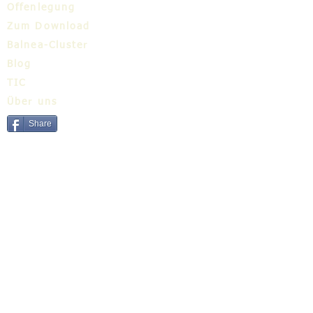
Offenlegung
Zum Download
Balnea-Cluster
Blog
TIC
Über uns
Share