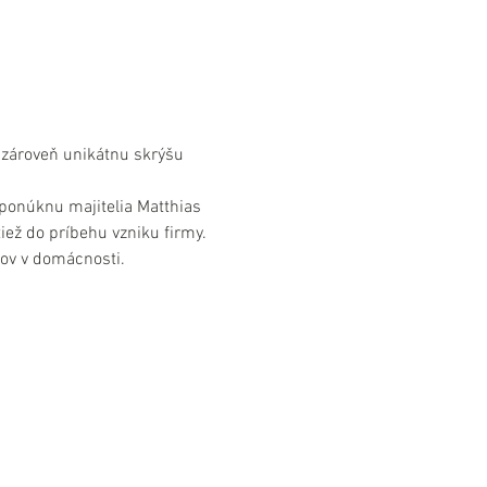
a zároveň unikátnu skrýšu 
 ponúknu majitelia Matthias 
iež do príbehu vzniku firmy. 
tov v domácnosti.