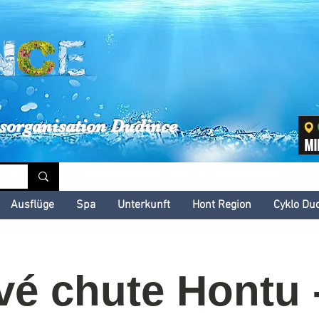
inské kultúrne leto
sorganisation Dudince
Ausflüge
Spa
Unterkunft
Hont Region
Cyklo Du
vé chute Hontu -