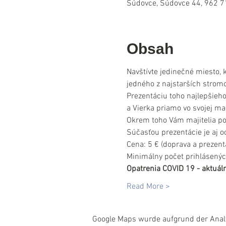
Súdovce, Súdovce 44, 962 7
Obsah
Navštívte jedinečné miesto, k
jedného z najstarších stromo
Prezentáciu toho najlepšieho
a Vierka priamo vo svojej mal
Okrem toho Vám majitelia pon
Súčasťou prezentácie je aj o
Cena: 5 € (doprava a prezentá
Minimálny počet prihlásenýc
Opatrenia COVID 19 - aktuáln
Read More >
Google Maps wurde aufgrund der Analyt