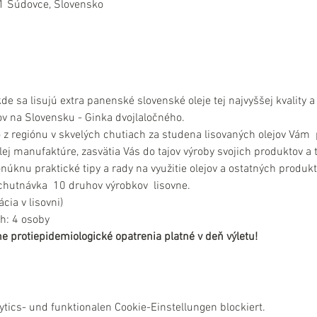
1 Súdovce, Slovensko
de sa lisujú extra panenské slovenské oleje tej najvyššej kvality 
v na Slovensku - Ginka dvojlaločného.
 z regiónu v skvelých chutiach za studena lisovaných olejov Vám 
ej manufaktúre, zasvätia Vás do tajov výroby svojich produktov a t
úknu praktické tipy a rady na využitie olejov a ostatných produk
chutnávka  10 druhov výrobkov  lisovne.
cia v lisovni)
h: 4 osoby
e protiepidemiologické opatrenia platné v deň výletu!
ics- und funktionalen Cookie-Einstellungen blockiert.